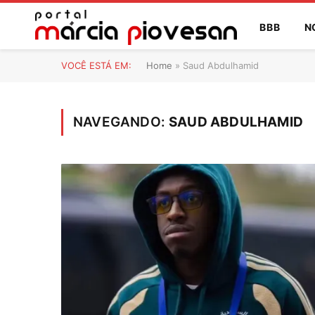
BBB
N
VOCÊ ESTÁ EM:
Home
»
Saud Abdulhamid
NAVEGANDO:
SAUD ABDULHAMID