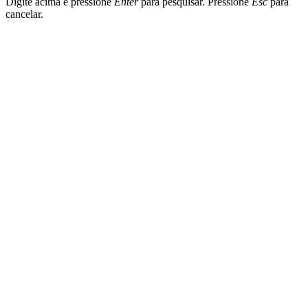
Digite acima e pressione
Enter
para pesquisar. Pressione
Esc
para
cancelar.