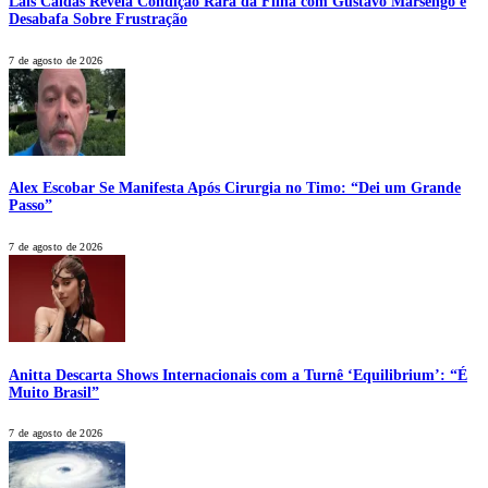
Laís Caldas Revela Condição Rara da Filha com Gustavo Marsengo e
Desabafa Sobre Frustração
7 de agosto de 2026
Alex Escobar Se Manifesta Após Cirurgia no Timo: “Dei um Grande
Passo”
7 de agosto de 2026
Anitta Descarta Shows Internacionais com a Turnê ‘Equilibrium’: “É
Muito Brasil”
7 de agosto de 2026