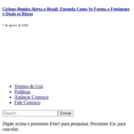
Ciclone-Bomba Alerta o Brasil: Entenda Como Se Forma o Fenômeno
e Quais os Riscos
7 de agosto de 2026
CALONE® Group
All rights reserved. DBIPro© Copyright 2025.
Termos de Uso
Políticas
Anúncie Conosco
Fale Conosco
Enviar
Digite acima e pressione
Enter
para pesquisar. Pressione
Esc
para
cancelar.