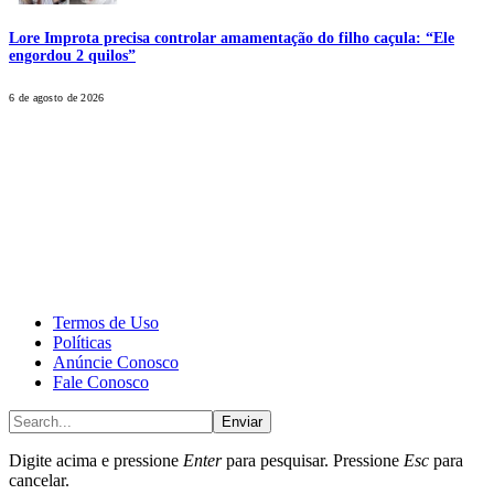
Lore Improta precisa controlar amamentação do filho caçula: “Ele
engordou 2 quilos”
6 de agosto de 2026
CALONE® Group
All rights reserved. DBIPro© Copyright 2025.
Termos de Uso
Políticas
Anúncie Conosco
Fale Conosco
Enviar
Digite acima e pressione
Enter
para pesquisar. Pressione
Esc
para
cancelar.