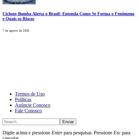
Ciclone-Bomba Alerta o Brasil: Entenda Como Se Forma o Fenômeno
e Quais os Riscos
7 de agosto de 2026
CALONE® Group
All rights reserved. DBIPro© Copyright 2025.
Termos de Uso
Políticas
Anúncie Conosco
Fale Conosco
Enviar
Digite acima e pressione
Enter
para pesquisar. Pressione
Esc
para
cancelar.