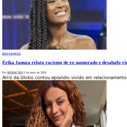
DESTAQUES
Érika Januza relata racismo de ex-namorado e desabafo v
Por
REDAÇÃO
15 de maio de 2026
Atriz da Globo contou episódio vivido em relacionament