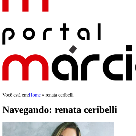
Você está em:
Home
»
renata ceribelli
Navegando:
renata ceribelli