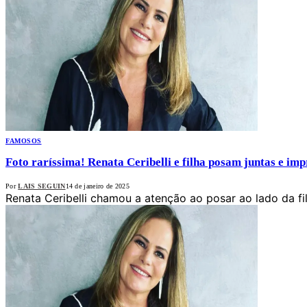
FAMOSOS
Foto raríssima! Renata Ceribelli e filha posam juntas e im
Por
LAIS SEGUIN
14 de janeiro de 2025
Renata Ceribelli chamou a atenção ao posar ao lado da fi