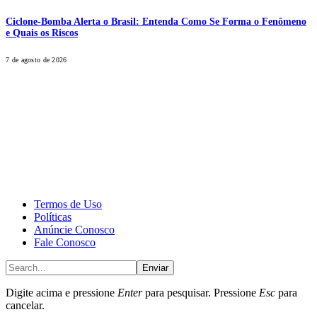
Ciclone-Bomba Alerta o Brasil: Entenda Como Se Forma o Fenômeno
e Quais os Riscos
7 de agosto de 2026
CALONE® Group
All rights reserved. DBIPro© Copyright 2025.
Termos de Uso
Políticas
Anúncie Conosco
Fale Conosco
Enviar
Digite acima e pressione
Enter
para pesquisar. Pressione
Esc
para
cancelar.