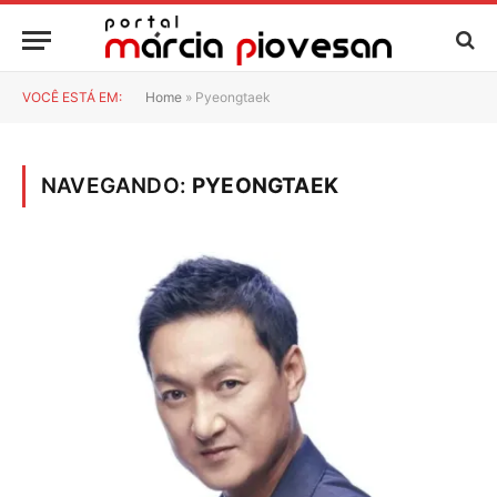
VOCÊ ESTÁ EM:
Home
»
Pyeongtaek
NAVEGANDO:
PYEONGTAEK