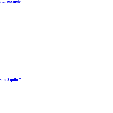
ntor sertanejo
rdou 2 quilos”