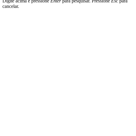
Digite acima e pressione
Enter
para pesquisar. Pressione
Esc
para
cancelar.