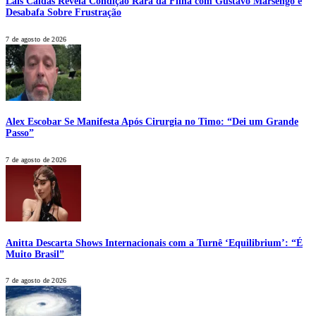
Laís Caldas Revela Condição Rara da Filha com Gustavo Marsengo e
Desabafa Sobre Frustração
7 de agosto de 2026
Alex Escobar Se Manifesta Após Cirurgia no Timo: “Dei um Grande
Passo”
7 de agosto de 2026
Anitta Descarta Shows Internacionais com a Turnê ‘Equilibrium’: “É
Muito Brasil”
7 de agosto de 2026