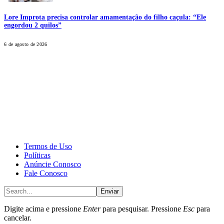
Lore Improta precisa controlar amamentação do filho caçula: “Ele
engordou 2 quilos”
6 de agosto de 2026
CALONE® Group
All rights reserved. DBIPro© Copyright 2025.
Termos de Uso
Políticas
Anúncie Conosco
Fale Conosco
Enviar
Digite acima e pressione
Enter
para pesquisar. Pressione
Esc
para
cancelar.