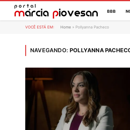
BBB
N
VOCÊ ESTÁ EM:
Home
»
Pollyanna Pacheco
NAVEGANDO:
POLLYANNA PACHEC