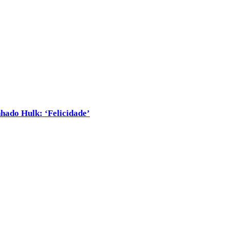
nhado Hulk: ‘Felicidade’