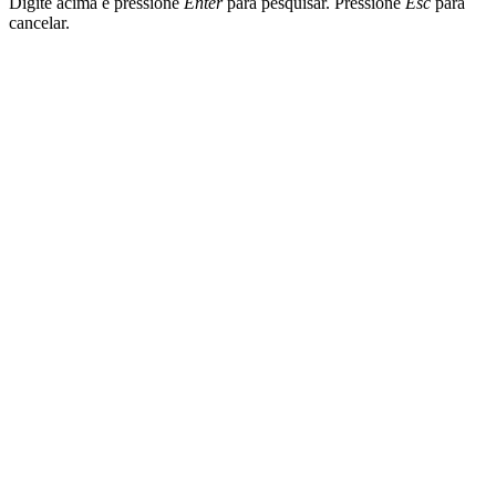
Digite acima e pressione
Enter
para pesquisar. Pressione
Esc
para
cancelar.