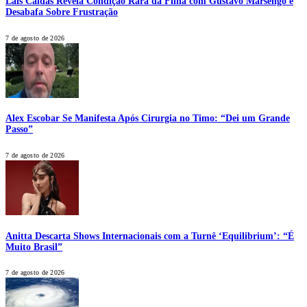
Laís Caldas Revela Condição Rara da Filha com Gustavo Marsengo e
Desabafa Sobre Frustração
7 de agosto de 2026
Alex Escobar Se Manifesta Após Cirurgia no Timo: “Dei um Grande
Passo”
7 de agosto de 2026
Anitta Descarta Shows Internacionais com a Turnê ‘Equilibrium’: “É
Muito Brasil”
7 de agosto de 2026