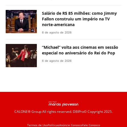
Salário de R$ 85 milhões: como Jimmy
Fallon construiu um império na TV
norte-americana
6 de agosto de 2026
“Michael” volta aos cinemas em sessão
especial no aniversário do Rei do Pop
6 de agosto de 2026
CALONE® Group
All rights reserved. DBIPro© Copyright 2025.
Termos de Uso
Políticas
Anúncie Conosco
Fale Conosco