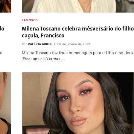
FAMOSOS
do
Milena Toscano celebra mêsversário do filho
caçula, Francisco
Por
VALÉRIA ABREU
24 de janeiro de 2022
ao
Milena Toscano faz linda homenagem para o filho e se decla
‘Esse amor só cresce…