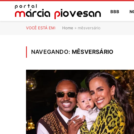
BBB
N
VOCÊ ESTÁ EM:
Home
»
mêsversário
NAVEGANDO:
MÊSVERSÁRIO