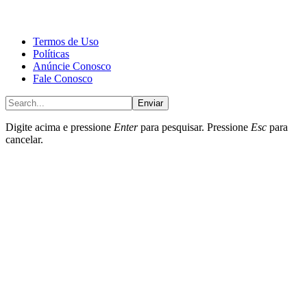
CALONE® Group
All rights reserved. DBIPro© Copyright 2025.
Termos de Uso
Políticas
Anúncie Conosco
Fale Conosco
Enviar
Digite acima e pressione
Enter
para pesquisar. Pressione
Esc
para
cancelar.