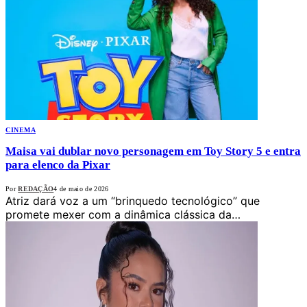
CINEMA
Maisa vai dublar novo personagem em Toy Story 5 e entra
para elenco da Pixar
Por
REDAÇÃO
4 de maio de 2026
Atriz dará voz a um “brinquedo tecnológico” que
promete mexer com a dinâmica clássica da…