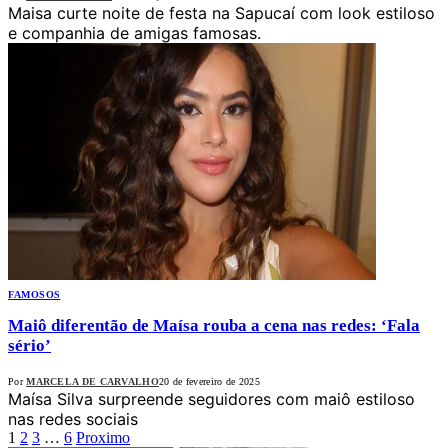
Maisa curte noite de festa na Sapucaí com look estiloso
e companhia de amigas famosas.
FAMOSOS
Maiô diferentão de Maísa rouba a cena nas redes: ‘Fala
sério’
Por
MARCELA DE CARVALHO
20 de fevereiro de 2025
Maísa Silva surpreende seguidores com maiô estiloso
nas redes sociais
1
2
3
…
6
Proximo