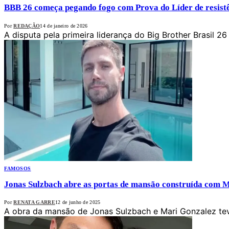
BBB 26 começa pegando fogo com Prova do Líder de resist
Por
REDAÇÃO
14 de janeiro de 2026
A disputa pela primeira liderança do Big Brother Brasil 2
FAMOSOS
Jonas Sulzbach abre as portas de mansão construída com 
Por
RENATA GARRE
12 de junho de 2025
A obra da mansão de Jonas Sulzbach e Mari Gonzalez teve