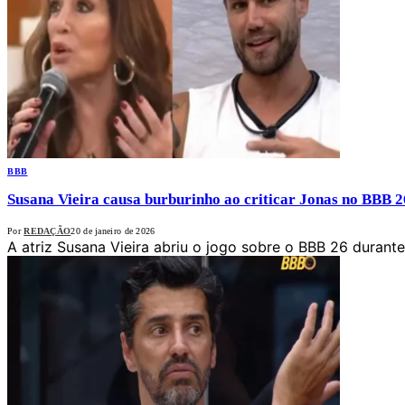
BBB
Susana Vieira causa burburinho ao criticar Jonas no BBB 26
Por
REDAÇÃO
20 de janeiro de 2026
A atriz Susana Vieira abriu o jogo sobre o BBB 26 durant