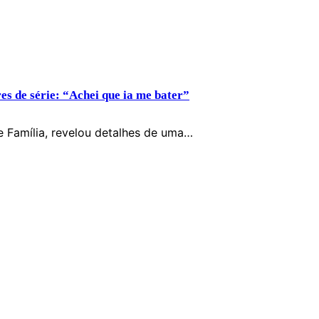
es de série: “Achei que ia me bater”
e Família, revelou detalhes de uma…