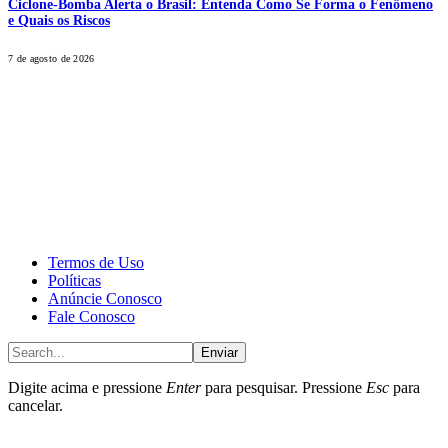
Ciclone-Bomba Alerta o Brasil: Entenda Como Se Forma o Fenômeno
e Quais os Riscos
7 de agosto de 2026
CALONE® Group
All rights reserved. DBIPro© Copyright 2025.
Termos de Uso
Políticas
Anúncie Conosco
Fale Conosco
Enviar
Digite acima e pressione
Enter
para pesquisar. Pressione
Esc
para
cancelar.