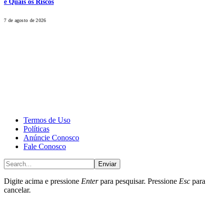
e Quais os Riscos
7 de agosto de 2026
CALONE® Group
All rights reserved. DBIPro© Copyright 2025.
Termos de Uso
Políticas
Anúncie Conosco
Fale Conosco
Enviar
Digite acima e pressione
Enter
para pesquisar. Pressione
Esc
para
cancelar.