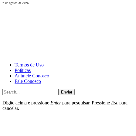
7 de agosto de 2026
CALONE® Group
All rights reserved. DBIPro© Copyright 2025.
Termos de Uso
Políticas
Anúncie Conosco
Fale Conosco
Enviar
Digite acima e pressione
Enter
para pesquisar. Pressione
Esc
para
cancelar.