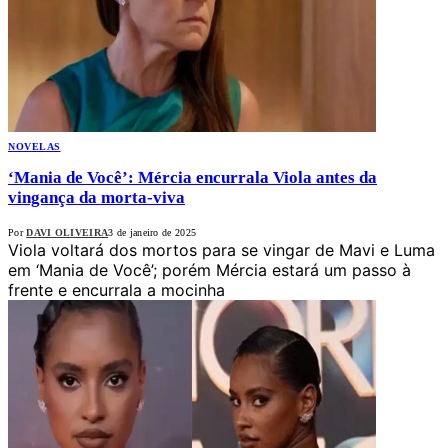
NOVELAS
‘Mania de Você’: Mércia encurrala Viola antes da
vingança da morta-viva
Por
DAVI OLIVEIRA
3 de janeiro de 2025
Viola voltará dos mortos para se vingar de Mavi e Luma
em ‘Mania de Você’; porém Mércia estará um passo à
frente e encurrala a mocinha