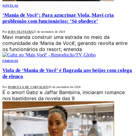
NOVELAS
‘Mania de Você’: Para azucrinar Viola, Mavi cria
problemão com funcionários: ‘Só obedece’
Por
DAVI OLIVEIRA
23 de novembro de 2024
Mavi manda construir uma estrada no meio da
comunidade de ‘Mania de Você’, gerando revolta entre
os funcionários do resort; entenda
FAMOSOS
Viola de ‘Mania de Você’ é flagrada aos beijos com colega
de elenco
Por
MARCELA DE CARVALHO
19 de novembro de 2024
É o amor! Gabz e Jaffar Bambirra, iniciaram romance
nos bastidores da novela das 9