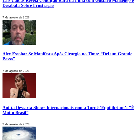
Laís Caldas Revela Condição Rara da Filha com Gustavo Marsengo e
Desabafa Sobre Frustração
7 de agosto de 2026
Alex Escobar Se Manifesta Após Cirurgia no Timo: “Dei um Grande
Passo”
7 de agosto de 2026
Anitta Descarta Shows Internacionais com a Turnê ‘Equilibrium’: “É
Muito Brasil”
7 de agosto de 2026