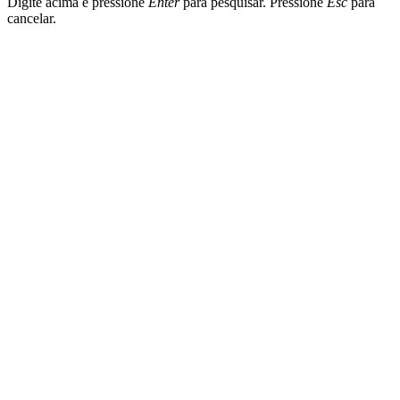
Digite acima e pressione
Enter
para pesquisar. Pressione
Esc
para
cancelar.