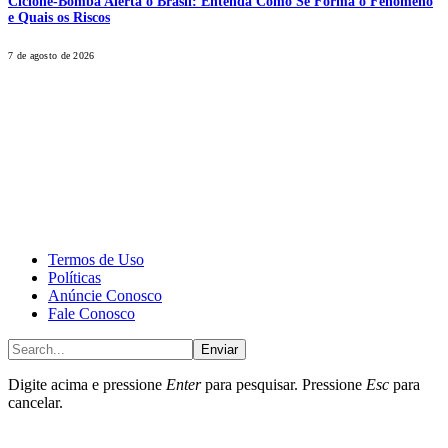
Ciclone-Bomba Alerta o Brasil: Entenda Como Se Forma o Fenômeno
e Quais os Riscos
7 de agosto de 2026
CALONE® Group
All rights reserved. DBIPro© Copyright 2025.
Termos de Uso
Políticas
Anúncie Conosco
Fale Conosco
Enviar
Digite acima e pressione
Enter
para pesquisar. Pressione
Esc
para
cancelar.