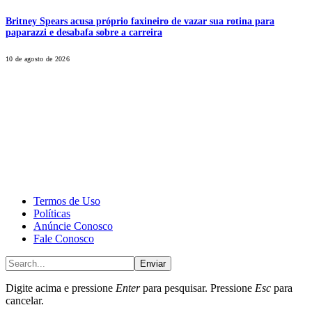
Britney Spears acusa próprio faxineiro de vazar sua rotina para
paparazzi e desabafa sobre a carreira
10 de agosto de 2026
CALONE® Group
All rights reserved. DBIPro© Copyright 2025.
Termos de Uso
Políticas
Anúncie Conosco
Fale Conosco
Enviar
Digite acima e pressione
Enter
para pesquisar. Pressione
Esc
para
cancelar.