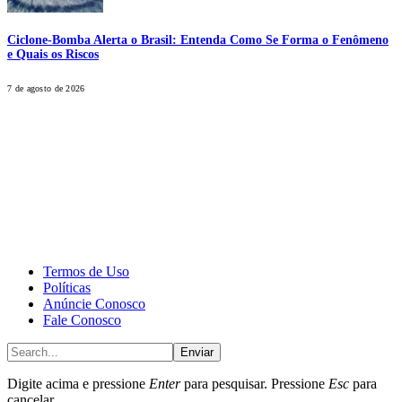
Ciclone-Bomba Alerta o Brasil: Entenda Como Se Forma o Fenômeno
e Quais os Riscos
7 de agosto de 2026
CALONE® Group
All rights reserved. DBIPro© Copyright 2025.
Termos de Uso
Políticas
Anúncie Conosco
Fale Conosco
Enviar
Digite acima e pressione
Enter
para pesquisar. Pressione
Esc
para
cancelar.