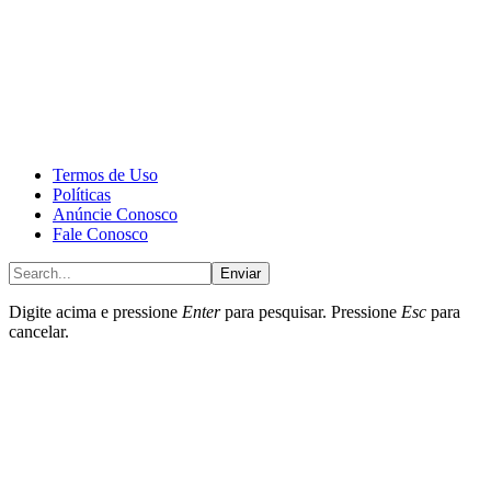
CALONE® Group
All rights reserved. DBIPro© Copyright 2025.
Termos de Uso
Políticas
Anúncie Conosco
Fale Conosco
Enviar
Digite acima e pressione
Enter
para pesquisar. Pressione
Esc
para
cancelar.