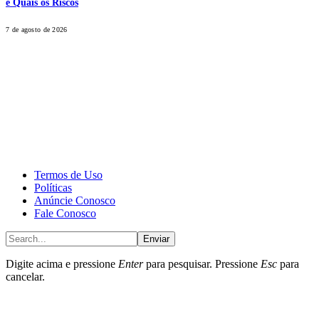
e Quais os Riscos
7 de agosto de 2026
CALONE® Group
All rights reserved. DBIPro© Copyright 2025.
Termos de Uso
Políticas
Anúncie Conosco
Fale Conosco
Enviar
Digite acima e pressione
Enter
para pesquisar. Pressione
Esc
para
cancelar.