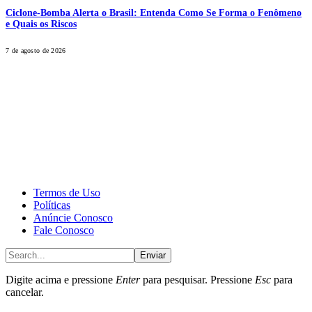
Ciclone-Bomba Alerta o Brasil: Entenda Como Se Forma o Fenômeno
e Quais os Riscos
7 de agosto de 2026
CALONE® Group
All rights reserved. DBIPro© Copyright 2025.
Termos de Uso
Políticas
Anúncie Conosco
Fale Conosco
Enviar
Digite acima e pressione
Enter
para pesquisar. Pressione
Esc
para
cancelar.