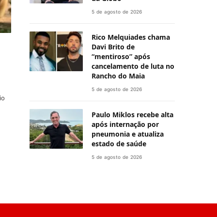
5 de agosto de 2026
Rico Melquiades chama
Davi Brito de
“mentiroso” após
cancelamento de luta no
Rancho do Maia
5 de agosto de 2026
io
Paulo Miklos recebe alta
após internação por
pneumonia e atualiza
estado de saúde
5 de agosto de 2026