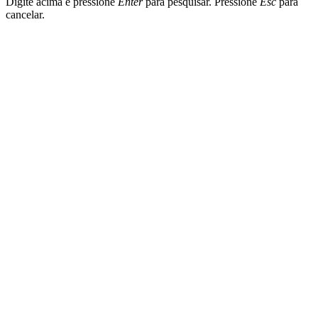
Digite acima e pressione
Enter
para pesquisar. Pressione
Esc
para
cancelar.