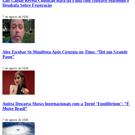
Laís Caldas Revela Condição Rara da Filha com Gustavo Marsengo e
Desabafa Sobre Frustração
7 de agosto de 2026
Alex Escobar Se Manifesta Após Cirurgia no Timo: “Dei um Grande
Passo”
7 de agosto de 2026
Anitta Descarta Shows Internacionais com a Turnê ‘Equilibrium’: “É
Muito Brasil”
7 de agosto de 2026