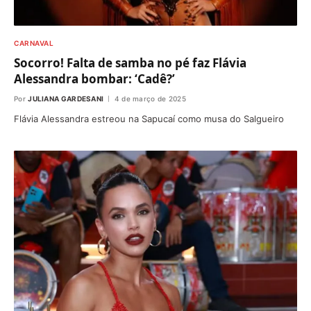
CARNAVAL
Socorro! Falta de samba no pé faz Flávia
Alessandra bombar: ‘Cadê?’
Por
JULIANA GARDESANI
4 de março de 2025
Flávia Alessandra estreou na Sapucaí como musa do Salgueiro