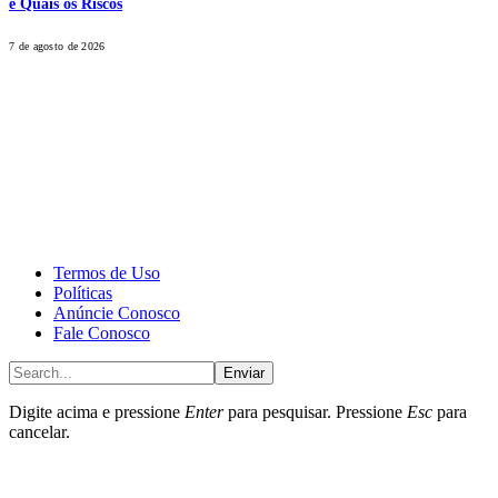
e Quais os Riscos
7 de agosto de 2026
CALONE® Group
All rights reserved. DBIPro© Copyright 2025.
Termos de Uso
Políticas
Anúncie Conosco
Fale Conosco
Enviar
Digite acima e pressione
Enter
para pesquisar. Pressione
Esc
para
cancelar.