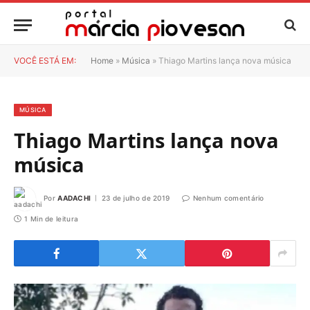
VOCÊ ESTÁ EM:
Home
»
Música
»
Thiago Martins lança nova música
MÚSICA
Thiago Martins lança nova
música
Por
AADACHI
23 de julho de 2019
Nenhum comentário
1 Min de leitura