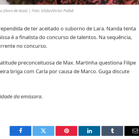
 (Dora de Assis) | Foto: Globo/Victor Pollak
arrependida de ter aceitado o suborno de Lara. Nanda tenta
ssa é a finalista do concurso de talentos. Na sequência,
rrente no concurso.
 atitude preconceituosa de Max. Martinha questiona Filipe
eira briga com Carla por causa de Marco. Guga discute
lidade da emissora
.
Facebook
Twitter
Pinterest
LinkedIn
Tumblr
E