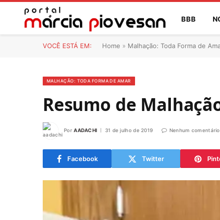
BBB
N
VOCÊ ESTÁ EM:
Home
»
Malhação: Toda Forma de Am
MALHAÇÃO: TODA FORMA DE AMAR
Resumo de Malhação
Por
AADACHI
31 de julho de 2019
Nenhum comentário
Facebook
Twitter
Pint