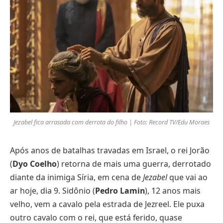
Jezabel fica arrasada com derrota do filho | Foto: Record TV/Edu Moraes
Após anos de batalhas travadas em Israel, o rei Jorão
(
Dyo Coelho
) retorna de mais uma guerra, derrotado
diante da inimiga Síria, em cena de
Jezabel
que vai ao
ar hoje, dia 9. Sidônio (
Pedro Lamin
), 12 anos mais
velho, vem a cavalo pela estrada de Jezreel. Ele puxa
outro cavalo com o rei, que está ferido, quase