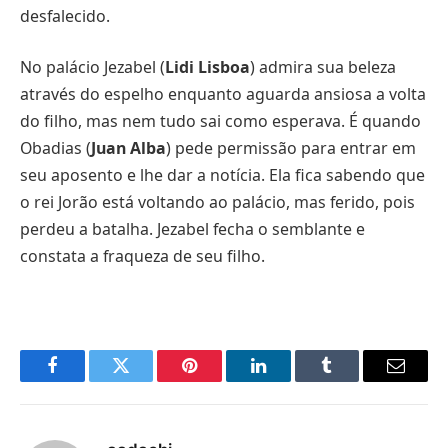
desfalecido.
No palácio Jezabel (
Lidi Lisboa
) admira sua beleza
através do espelho enquanto aguarda ansiosa a volta
do filho, mas nem tudo sai como esperava. É quando
Obadias (
Juan Alba
) pede permissão para entrar em
seu aposento e lhe dar a notícia. Ela fica sabendo que
o rei Jorão está voltando ao palácio, mas ferido, pois
perdeu a batalha. Jezabel fecha o semblante e
constata a fraqueza de seu filho.
Facebook
Twitter
Pinterest
LinkedIn
Tumblr
E-
mail