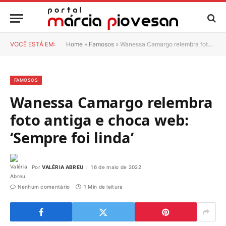
VOCÊ ESTÁ EM:
Home
»
Famosos
»
Wanessa Camargo relembra foto antiga e choca web: ‘Sempre foi linda’
FAMOSOS
Wanessa Camargo relembra
foto antiga e choca web:
‘Sempre foi linda’
Por
VALÉRIA ABREU
16 de maio de 2022
Nenhum comentário
1 Min de leitura