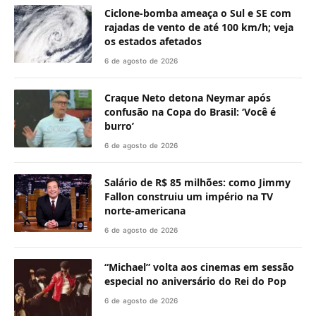
Ciclone-bomba ameaça o Sul e SE com
rajadas de vento de até 100 km/h; veja
os estados afetados
6 de agosto de 2026
Craque Neto detona Neymar após
confusão na Copa do Brasil: ‘Você é
burro’
6 de agosto de 2026
Salário de R$ 85 milhões: como Jimmy
Fallon construiu um império na TV
norte-americana
6 de agosto de 2026
“Michael” volta aos cinemas em sessão
especial no aniversário do Rei do Pop
6 de agosto de 2026