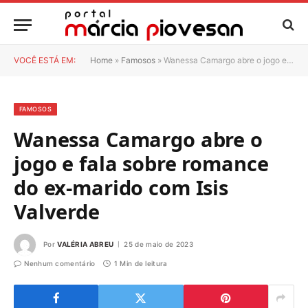
VOCÊ ESTÁ EM:
Home
»
Famosos
»
Wanessa Camargo abre o jogo e fala sobre romance do ex-marido com Isis Valverde
FAMOSOS
Wanessa Camargo abre o
jogo e fala sobre romance
do ex-marido com Isis
Valverde
Por
VALÉRIA ABREU
25 de maio de 2023
Nenhum comentário
1 Min de leitura