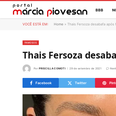
BBB
N
VOCÊ ESTÁ EM:
Home
»
Thais Fersoza desabafa após 
FAMOSOS
Thais Fersoza desab
Por
PRISCILLA COMOTI
29 de setembro de 2021
Nen
Facebook
Twitter
Pint