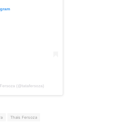
agram
 Fersoza (@tatafersoza)
ra
Thais Fersoza