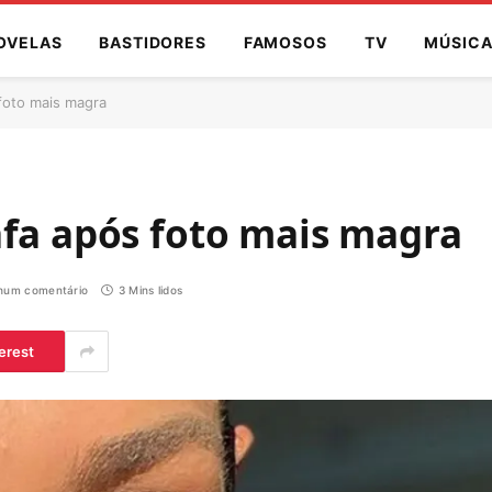
OVELAS
BASTIDORES
FAMOSOS
TV
MÚSIC
foto mais magra
afa após foto mais magra
hum comentário
3 Mins lidos
erest