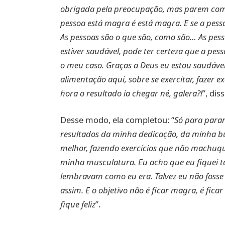
obrigada pela preocupação, mas parem com i
pessoa está magra é está magra. E se a pess
As pessoas são o que são, como são… As pesso
estiver saudável, pode ter certeza que a pes
o meu caso. Graças a Deus eu estou saudável, 
alimentação aqui, sobre se exercitar, fazer 
hora o resultado ia chegar né, galera?!
”, diss
Desse modo, ela completou: “
Só para parar
resultados da minha dedicação, da minha b
melhor, fazendo exercícios que não machuq
minha musculatura. Eu acho que eu fiquei t
lembravam como eu era. Talvez eu não fosse
assim. E o objetivo não é ficar magra, é fic
fique feliz
”.