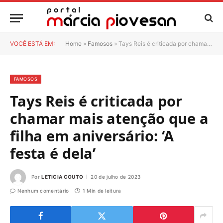
VOCÊ ESTÁ EM:
Home
»
Famosos
»
Tays Reis é criticada por chamar mais atenção que a filha em aniversário: ‘A festa é dela’
FAMOSOS
Tays Reis é criticada por
chamar mais atenção que a
filha em aniversário: ‘A
festa é dela’
Por
LETICIA COUTO
20 de julho de 2023
Nenhum comentário
1 Min de leitura