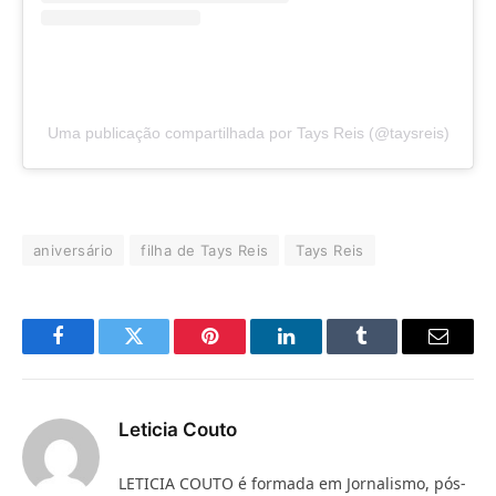
Uma publicação compartilhada por Tays Reis (@taysreis)
aniversário
filha de Tays Reis
Tays Reis
Facebook
Twitter
Pinterest
LinkedIn
Tumblr
E-
mail
Leticia Couto
LETICIA COUTO é formada em Jornalismo, pós-