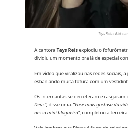
Tays Reis e Biel co
A cantora
Tays Reis
explodiu o fofurômetr
dividiu um momento pra lá de especial com
Em vídeo que viralizou nas redes sociais, 
esbanjando muita fofura com um vestidinh
Os internautas se derreteram e rasgaram el
Deus”,
disse uma. “
Fase mais gostosa da vida
nessa mini blogueira”
, completou a terceira
Vale lembrar que Pietra é fruto do relaci