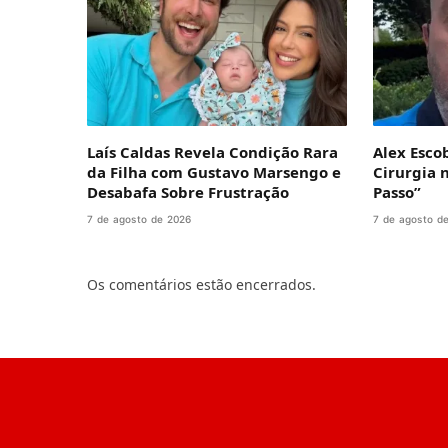
Laís Caldas Revela Condição Rara
Alex Esco
da Filha com Gustavo Marsengo e
Cirurgia 
Desabafa Sobre Frustração
Passo”
7 de agosto de 2026
7 de agosto d
Os comentários estão encerrados.