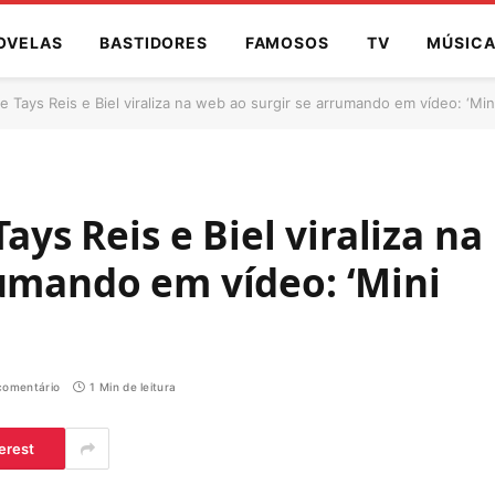
OVELAS
BASTIDORES
FAMOSOS
TV
MÚSIC
e Tays Reis e Biel viraliza na web ao surgir se arrumando em vídeo: ‘Mini
ays Reis e Biel viraliza na
rumando em vídeo: ‘Mini
omentário
1 Min de leitura
erest