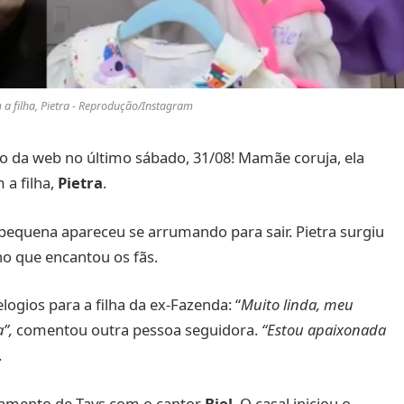
m a filha, Pietra - Reprodução/Instagram
o da web no último sábado, 31/08! Mamãe coruja, ela
 a filha,
Pietra
.
a pequena apareceu se arrumando para sair. Pietra surgiu
o que encantou os fãs.
ogios para a filha da ex-Fazenda: “
Muito linda, meu
”,
comentou outra pessoa seguidora.
“Estou apaixonada
.
onamento de Tays com o cantor
Biel
. O casal iniciou o