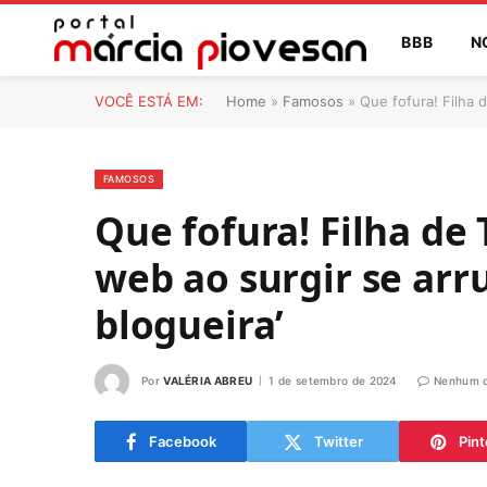
BBB
N
VOCÊ ESTÁ EM:
Home
»
Famosos
»
Que fofura! Filha d
FAMOSOS
Que fofura! Filha de T
web ao surgir se ar
blogueira’
Por
VALÉRIA ABREU
1 de setembro de 2024
Nenhum c
Facebook
Twitter
Pint