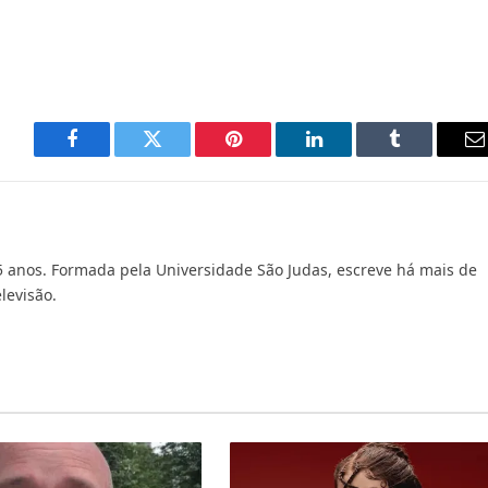
Facebook
Twitter
Pinterest
LinkedIn
Tumblr
E
m
5 anos. Formada pela Universidade São Judas, escreve há mais de
levisão.