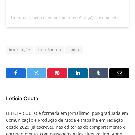
Uma publicação compartilhada por £uX (@lulusantosoficial)
Internação
Lulu Santos
saúde
Facebook
Twitter
Pinterest
LinkedIn
Tumblr
E-
mail
Leticia Couto
LETICIA COUTO é formada em Jornalismo, pós-graduada em
Comunicação e Produção de Moda e trabalha em redação
desde 2020. Já escreveu nas editorias de comportamento e
entretenimento, com passagens pelos sites Rolling Stone