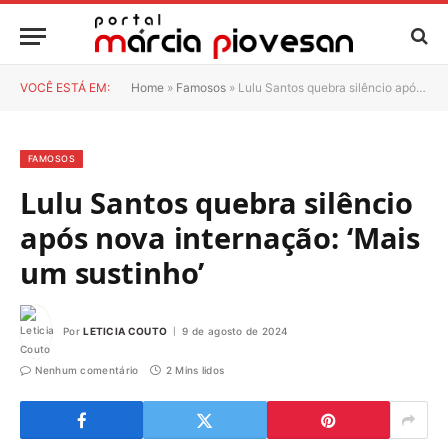
VOCÊ ESTÁ EM:
Home
»
Famosos
»
Lulu Santos quebra silêncio após nova internação: ‘Mais um sustinho’
FAMOSOS
Lulu Santos quebra silêncio
após nova internação: ‘Mais
um sustinho’
Por
LETICIA COUTO
9 de agosto de 2024
Nenhum comentário
2 Mins lidos