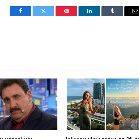
Facebook
Twitter
Pinterest
LinkedIn
Tumblr
E
m
az comentário
Influenciadora morre aos 26 a