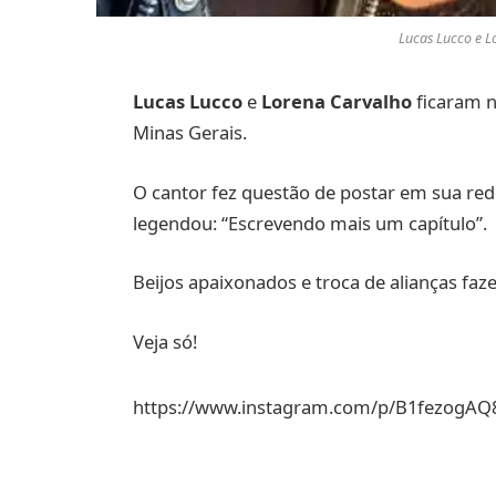
Lucas Lucco e L
Lucas Lucco
e
Lorena Carvalho
ficaram n
Minas Gerais.
O cantor fez questão de postar em sua re
legendou: “Escrevendo mais um capítulo”.
Beijos apaixonados e troca de alianças faz
Veja só!
https://www.instagram.com/p/B1fezogAQ8