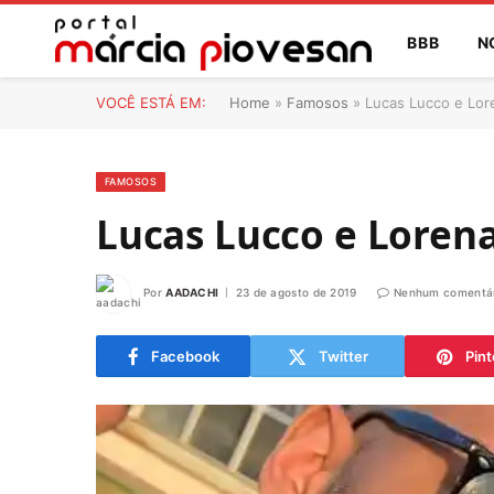
BBB
N
VOCÊ ESTÁ EM:
Home
»
Famosos
»
Lucas Lucco e Lor
FAMOSOS
Lucas Lucco e Loren
Por
AADACHI
23 de agosto de 2019
Nenhum comentár
Facebook
Twitter
Pint