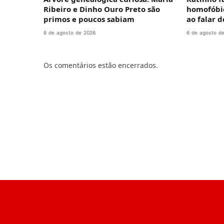
Ribeiro e Dinho Ouro Preto são
homofóbic
primos e poucos sabiam
ao falar 
6 de agosto de 2026
6 de agosto d
Os comentários estão encerrados.