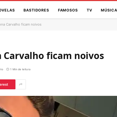
OVELAS
BASTIDORES
FAMOSOS
TV
MÚSIC
ena Carvalho ficam noivos
a Carvalho ficam noivos
io
1 Min de leitura
erest