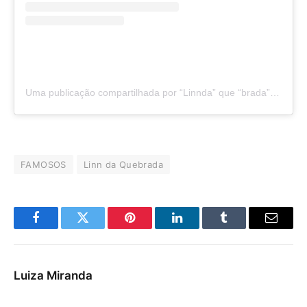
Uma publicação compartilhada por “Linnda” que “brada” (@linndaquebrada)
FAMOSOS
Linn da Quebrada
Facebook
Twitter
Pinterest
LinkedIn
Tumblr
E-
mail
Luiza Miranda