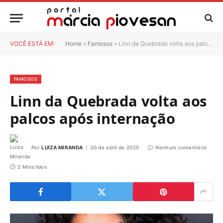
VOCÊ ESTÁ EM:
Home
»
Famosos
»
Linn da Quebrada volta aos palcos após internação
FAMOSOS
Linn da Quebrada volta aos
palcos após internação
Por
LUIZA MIRANDA
30 de abril de 2025
Nenhum comentário
2 Mins lidos