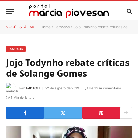
VOCÊ ESTÁ EM:
Home
»
Famosos
»
Jojo Todynho rebate críticas de Solange Gomes
FAMOSOS
Jojo Todynho rebate críticas
de Solange Gomes
Por
AADACHI
22 de agosto de 2019
Nenhum comentário
1 Min de leitura