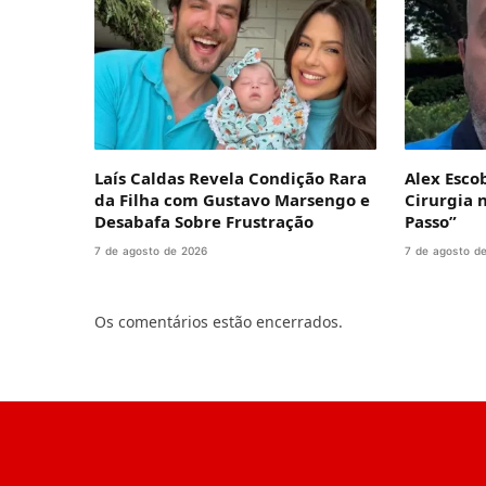
Laís Caldas Revela Condição Rara
Alex Esco
da Filha com Gustavo Marsengo e
Cirurgia 
Desabafa Sobre Frustração
Passo”
7 de agosto de 2026
7 de agosto d
Os comentários estão encerrados.