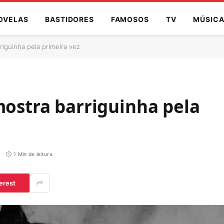
OVELAS
BASTIDORES
FAMOSOS
TV
MÚSIC
riguinha pela primeira vez
mostra barriguinha pela
1 Min de leitura
erest