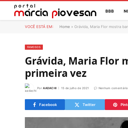
BBB
N
VOCÊ ESTÁ EM:
Home
»
Grávida, Maria Flor mostra bar
FAMOSOS
Grávida, Maria Flor 
primeira vez
Por
AADACHI
15 de julho de 2021
Nenhum comentário
Facebook
Twitter
Pint