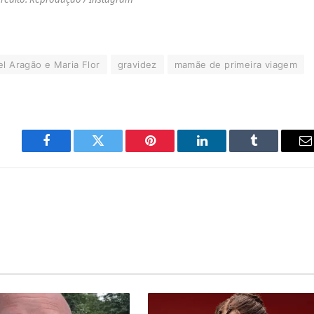
l Aragão e Maria Flor
gravidez
mamãe de primeira viagem
Facebook
Twitter
Pinterest
LinkedIn
Tumblr
E
m