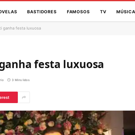
OVELAS
BASTIDORES
FAMOSOS
TV
MÚSIC
i ganha festa luxuosa
 ganha festa luxuosa
io
3 Mins lidos
erest