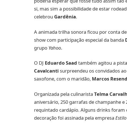
poderia esperar que fosse tudo assim tão e
si, mas sim a possibilidade de estar rode
celebrou
Gardênia
.
A animada trilha sonora ficou por conta d
show com participação especial da banda
grupo
Yahoo
.
O DJ
Eduardo Saad
também agitou a pista
Cavalcanti
surpreendeu os convidados ao
saxofone, com o maridão,
Marcos Resen
Organizada pela culinarista
Telma Carval
aniversário, 250 garrafas de champanhe e
requintado cardápio. Alguns drinks foram 
decoração foi assinada pela empresa
Estil