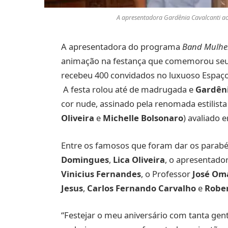
A apresentadora Gardênia Cavalcanti ao
A apresentadora do programa
Band Mulhe
animação na festança que comemorou seu a
recebeu 400 convidados no luxuoso Espaço A
A festa rolou até de madrugada e
Gardên
cor nude, assinado pela renomada estilist
Oliveira
e
Michelle Bolsonaro
) avaliado e
Entre os famosos que foram dar os parabé
Domingues
,
Lica Oliveira
, o apresentad
Vinicius Fernandes
, o Professor
José Om
Jesus
,
Carlos Fernando Carvalho
e
Robe
“Festejar o meu aniversário com tanta gente