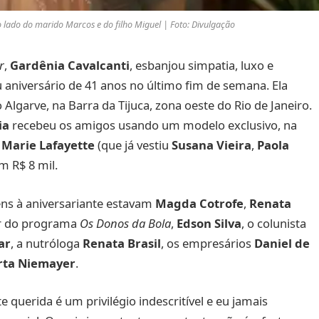
 lado do marido Marcos e do filho Miguel | Foto: Divulgação
r
,
Gardênia Cavalcanti
, esbanjou simpatia, luxo e
niversário de 41 anos no último fim de semana. Ela
lgarve, na Barra da Tijuca, zona oeste do Rio de Janeiro.
ia
recebeu os amigos usando um modelo exclusivo, na
a
Marie Lafayette
(que já vestiu
Susana Vieira
,
Paola
m R$ 8 mil.
ns à aniversariante estavam
Magda Cotrofe
,
Renata
or do programa
Os Donos da Bola
,
Edson Silva
, o colunista
ar
, a nutróloga
Renata Brasil
, os empresários
Daniel de
rta Niemayer
.
 querida é um privilégio indescritível e eu jamais