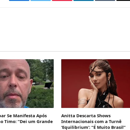
Facebook
Twitter
Pinterest
LinkedIn
Tumblr
E
m
bar Se Manifesta Após
Anitta Descarta Shows
no Timo: “Dei um Grande
Internacionais com a Turnê
‘Equilibrium’: “É Muito Brasil”