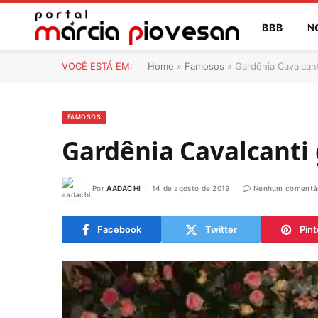
BBB
N
VOCÊ ESTÁ EM:
Home
»
Famosos
»
Gardênia Cavalcant
FAMOSOS
Gardênia Cavalcanti
Por
AADACHI
14 de agosto de 2019
Nenhum comentár
Facebook
Twitter
Pint