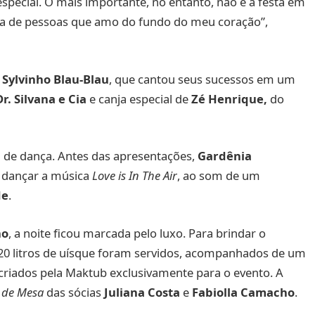
special. O mais importante, no entanto, não é a festa em
ada de pessoas que amo do fundo do meu coração”,
e
Sylvinho Blau-Blau
, que cantou seus sucessos em um
Dr. Silvana e Cia
e canja especial de
Zé Henrique,
do
 de dança. Antes das apresentações,
Gardênia
 dançar a música
Love is In The Air
, ao som de um
de
.
ho
, a noite ficou marcada pelo luxo. Para brindar o
 20 litros de uísque foram servidos, acompanhados de um
criados pela Maktub exclusivamente para o evento. A
o de Mesa
das sócias
Juliana Costa
e
Fabiolla Camacho
.