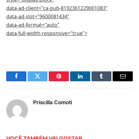
data-ad-client="ca-pub-8192361229001083"
data-ad-slot="9600081434"
data-ad-format="auto"
data-full-width-responsive="true">
Facebook
Twitter
Pinterest
LinkedIn
Tumblr
E-
mail
Priscilla Comoti
VOCÊ TAMBÉM VAI GOSTAR