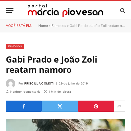
VOCÊ ESTÁ EM:
Home
»
Famosos
»
Gabi Prado e João Zoli reatam namoro
FAMOSOS
Gabi Prado e João Zoli
reatam namoro
Por
PRISCILLA COMOTI
29 de julho de 2019
Nenhum comentário
1 Min de leitura